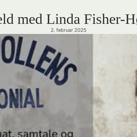
ld med Linda Fisher-
2. februar 2025